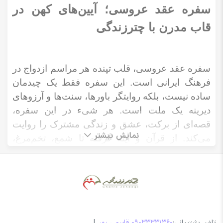
سفره عقد عروسی؛ آیین‌های کهن در
قاب مدرن با چترزندگی
سفره عقد عروسی، قلب تپنده هر مراسم ازدواج در
فرهنگ ایرانی است. این سفره فقط یک چیدمان
ساده نیست، بلکه روایتگر باورها، سنت‌ها و آرزوهای
دیرینه یک ملت است. هر شیء در این سفره،
قصه‌ای از برکت، عشق و زندگی مشترک را روایت
نمایش بیشتر
می‌کند. از قرآن و آینه گرفته تا شمع، تخم‌مرغ،
سبزه، نان و پنیر، عسل و آب زندگی، همه و همه
نمادهایی هستند که به زندگی مشترک برکت و
خوش‌یمنی می‌بخشند. با این حال، بسیاری از زوج‌ها
در انتخاب چیدمان مناسب و هماهنگ با فضای
مراسم دچار سردرگمی می‌شوند. نبود شفافیت در
قیمت سفره عقد و ندیدن نمونه کارهای واقعی از
تلفن پشتیبانی:
09033331360 قاسمی پور
|