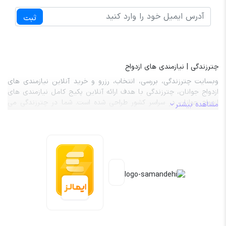
ثبت
چترزندگی | نیازمندی های ازدواج
وبسایت چترزندگی، بررسی، انتخاب، رزرو و خرید آنلاین نیازمندی های
ازدواج جوانان، چترزندگی با هدف ارائه آنلاین پکیج کامل نیازمندی های
ازدواج جوانان در سراسر کشور طراحی شده است. شما در چترزندگی می
مشاهده بیشتر
توانید صفر تا صد نیازمندی های ازدواج از قبیل تالار عروسی، باغ تالار،
آرایشگر عروس، آرایشگر داماد، ماشین عروس، کارت عروسی، حلقه ازدواج،
لباس عروس و داماد را بررسی، انتخاب، رزرو و هزینه آن را به صورت کاملاً
آنلاین پردخت نمایید. کلیه خدمات و محصولات موجود در چترزندگی با
حداقل 20 درصد تخفیف واقعی به مشتریان گرامی عرضه می گردد.