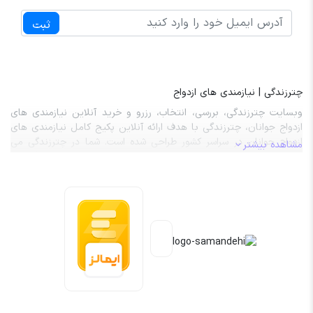
ثبت
چترزندگی | نیازمندی های ازدواج
وبسایت چترزندگی، بررسی، انتخاب، رزرو و خرید آنلاین نیازمندی های
ازدواج جوانان، چترزندگی با هدف ارائه آنلاین پکیج کامل نیازمندی های
ازدواج جوانان در سراسر کشور طراحی شده است. شما در چترزندگی می
مشاهده بیشتر
توانید صفر تا صد نیازمندی های ازدواج از قبیل تالار عروسی، باغ تالار،
آرایشگر عروس، آرایشگر داماد، ماشین عروس، کارت عروسی، حلقه ازدواج،
لباس عروس و داماد را بررسی، انتخاب، رزرو و هزینه آن را به صورت کاملاً
آنلاین پردخت نمایید. کلیه خدمات و محصولات موجود در چترزندگی با
حداقل 20 درصد تخفیف واقعی به مشتریان گرامی عرضه می گردد.