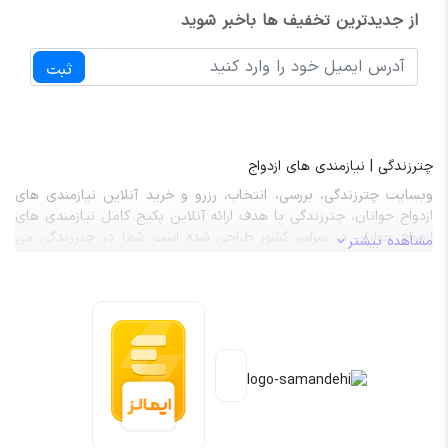
از جدیدترین تخفیف ها باخبر شوید
ثبت
چترزندگی | نیازمندی های ازدواج
وبسایت چترزندگی، بررسی، انتخاب، رزرو و خرید آنلاین نیازمندی های
ازدواج جوانان، چترزندگی با هدف ارائه آنلاین پکیج کامل نیازمندی های
ازدواج جوانان در سراسر کشور طراحی شده است. شما در چترزندگی می
مشاهده بیشتر
توانید صفر تا صد نیازمندی های ازدواج از قبیل تالار عروسی، باغ تالار،
آرایشگر عروس، آرایشگر داماد، ماشین عروس، کارت عروسی، حلقه ازدواج،
لباس عروس و داماد را بررسی، انتخاب، رزرو و هزینه آن را به صورت کاملاً
آنلاین پردخت نمایید. کلیه خدمات و محصولات موجود در چترزندگی با
حداقل 20 درصد تخفیف واقعی به مشتریان گرامی عرضه می گردد.