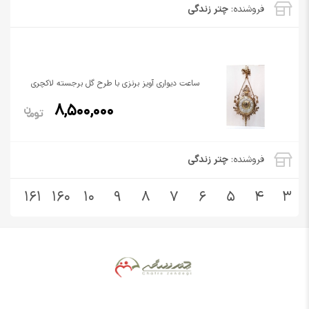
فروشنده:
چتر زندگی
ساعت دیواری آویز برنزی با طرح گل برجسته لاکچری
8,500,000
فروشنده:
چتر زندگی
161
160
10
9
8
7
6
5
4
3