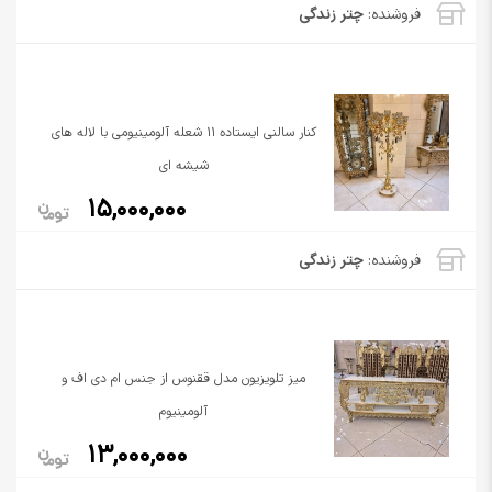
فروشنده:
چتر زندگی
کنار سالنی ایستاده 11 شعله آلومینیومی با لاله های
شیشه ای
15,000,000
فروشنده:
چتر زندگی
میز تلویزیون مدل ققنوس از جنس ام دی اف و
آلومینیوم
13,000,000