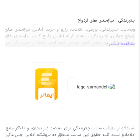
چترزندگی | نیازمندی های ازدواج
وبسایت چترزندگی، بررسی، انتخاب، رزرو و خرید آنلاین نیازمندی های
ازدواج جوانان، چترزندگی با هدف ارائه آنلاین پکیج کامل نیازمندی های
ازدواج جوانان در سراسر کشور طراحی شده است. شما در چترزندگی می
مشاهده بیشتر
توانید صفر تا صد نیازمندی های ازدواج از قبیل تالار عروسی، باغ تالار،
آرایشگر عروس، آرایشگر داماد، ماشین عروس، کارت عروسی، حلقه ازدواج،
لباس عروس و داماد را بررسی، انتخاب، رزرو و هزینه آن را به صورت کاملاً
آنلاین پردخت نمایید. کلیه خدمات و محصولات موجود در چترزندگی با
حداقل 20 درصد تخفیف واقعی به مشتریان گرامی عرضه می گردد.
استفاده از مطالب سایت چترزندگی برای مقاصد غیر تجاری و با ذکر منبع
بلامانع است. کلیه حقوق این سایت متعلق به فروشگاه آنلاین چترزندگی