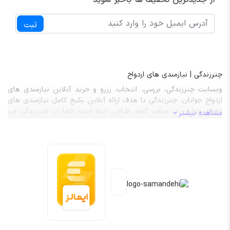
ثبت
چترزندگی | نیازمندی های ازدواج
وبسایت چترزندگی، بررسی، انتخاب، رزرو و خرید آنلاین نیازمندی های
ازدواج جوانان، چترزندگی با هدف ارائه آنلاین پکیج کامل نیازمندی های
ازدواج جوانان در سراسر کشور طراحی شده است. شما در چترزندگی می
مشاهده بیشتر
توانید صفر تا صد نیازمندی های ازدواج از قبیل تالار عروسی، باغ تالار،
آرایشگر عروس، آرایشگر داماد، ماشین عروس، کارت عروسی، حلقه ازدواج،
لباس عروس و داماد را بررسی، انتخاب، رزرو و هزینه آن را به صورت کاملاً
آنلاین پردخت نمایید. کلیه خدمات و محصولات موجود در چترزندگی با
حداقل 20 درصد تخفیف واقعی به مشتریان گرامی عرضه می گردد.