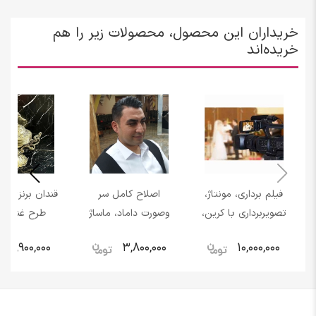
خریداران این محصول، محصولات زیر را هم
خریده‌اند
فیلم برداری، مونتاژ،
اصلاح کامل سر
قندان برنزی ک
تصویربرداری با کرین،
وصورت داماد، ماساژ
طرح غنچه 
هلی شات باغ و
قبل از اصلاح، دوش
کوچک طلایی
5,900,000
3,800,000
10,000,000
رونین
آب گرم