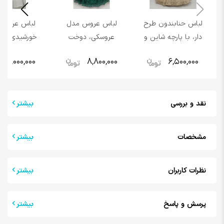
لباس حنابندون طرح
لباس عروس مدل
لباس عروس 
دار، با پارچه شاین و
عروسکی، دوخت
خورشیدی با پ
رنگ طلایی زیبا و
پارچه شاسن، طرح دار
شاین، کار شد
8,000,000
8,800,000
6,500,000
درخشان
و رنگ سبز زمرد مدل
زونیکس
عربی
نقد و بررسی
بیشتر
مشخصات
بیشتر
نظرات کاربران
بیشتر
پرسش و پاسخ
بیشتر